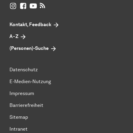
UB Dortmund auf Instagram
UB Dortmund auf Facebook
UB Dortmund auf YouTube
UB Dortmund: RSS-Feed
Kontakt, Feedback
A - Z
(Personen)-Suche
Datenschutz
E-Medien-Nutzung
Impressum
Barrierefreiheit
Sitemap
Intranet