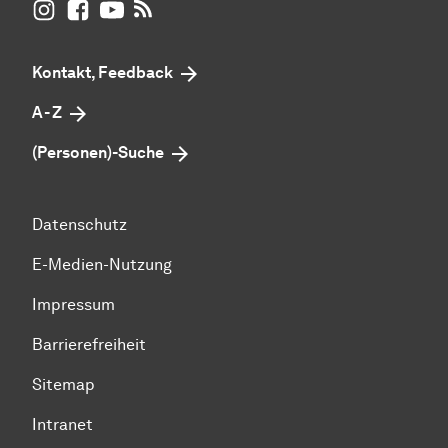
UB Dortmund auf Instagram
UB Dortmund auf Facebook
UB Dortmund auf YouTube
UB Dortmund: RSS-Feed
Kontakt, Feedback
A - Z
(Personen)-Suche
Datenschutz
E-Medien-Nutzung
Impressum
Barrierefreiheit
Sitemap
Intranet