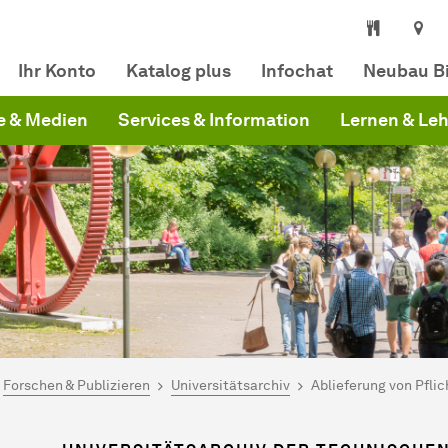
othek Dortmund
Ihr Konto
Katalog plus
Infochat
Neubau Bi
e & Medien
Services & Information
Lernen & Le
ind hier:
artseite
Forschen & Publizieren
Universitätsarchiv
Ablieferung von Pfli