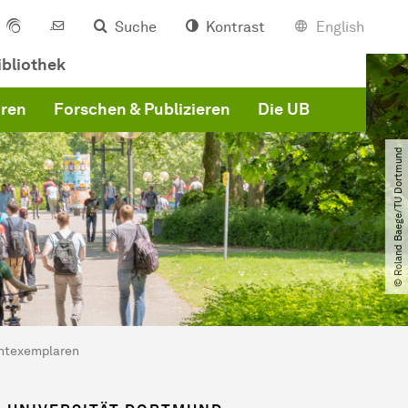
Suche
Kontrast
English
bliothek
hren
Forschen & Publizieren
Die UB
© Roland Baege​/​TU Dortmund
chtexemplaren