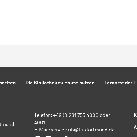
szeiten
Die Bibliothek zu Hause nutzen
Lernorte der 
Telefon: +49 (0)231 755 4000 oder
K
4001
rtmund
A
E-Mail:
service.ub@tu-dortmund.de