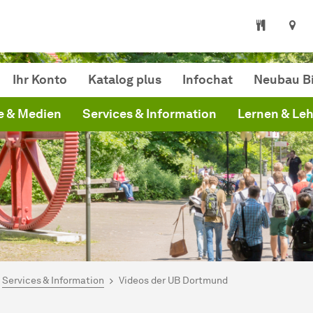
othek Dortmund
Ihr Konto
Katalog plus
Infochat
Neubau Bi
e & Medien
Services & Information
Lernen & Le
ind hier:
artseite
Services & Information
Videos der UB Dortmund