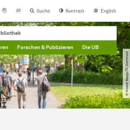
Suche
Kontrast
English
bliothek
hren
Forschen & Publizieren
Die UB
© Roland Baege​/​TU Dortmund