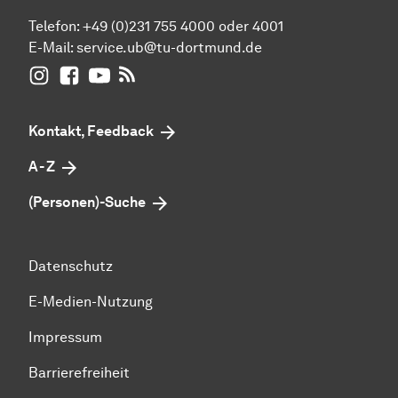
Telefon: +49 (0)231 755 4000 oder 4001
E-Mail:
service.ub@tu-dortmund.de
UB Dortmund auf Instagram
UB Dortmund auf Facebook
UB Dortmund auf YouTube
UB Dortmund: RSS-Feed
Kontakt, Feedback
A - Z
(Personen)-Suche
Datenschutz
E-Medien-Nutzung
Impressum
Barrierefreiheit