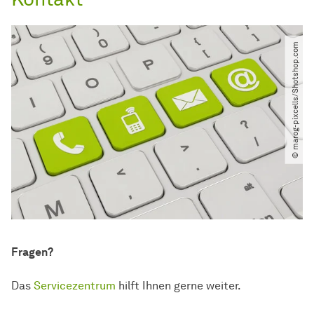
© marog-pixcells​/​Shotshop.com
Fragen?
Das
Servicezentrum
hilft Ihnen gerne weiter.