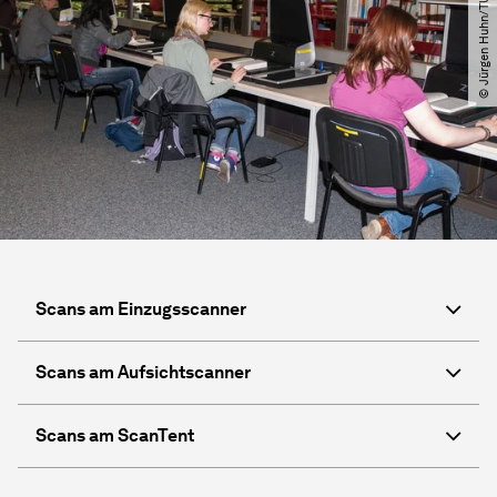
© Jürgen Huhn​/​TU Dortmund
Scans am Einzugsscanner
Scans am Aufsichtscanner
Scans am ScanTent