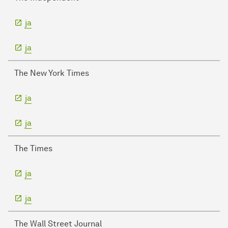
ja
ja
The New York Times
ja
ja
The Times
ja
ja
The Wall Street Journal