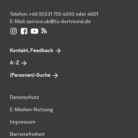
Telefon: +49 (0)231 755 4000 oder 4001
E-Mail:
service.ub@tu-dortmund.de
UB Dortmund auf Instagram
UB Dortmund auf Facebook
UB Dortmund auf YouTube
UB Dortmund: RSS-Feed
Kontakt, Feedback
A - Z
(Personen)-Suche
Datenschutz
E-Medien-Nutzung
Impressum
Barrierefreiheit