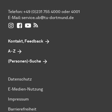
Telefon: +49 (0)231 755 4000 oder 4001
E-Mail:
service.ub@tu-dortmund.de
UB Dortmund auf Instagram
UB Dortmund auf Facebook
UB Dortmund auf YouTube
UB Dortmund: RSS-Feed
Kontakt, Feedback
A - Z
(Personen)-Suche
Datenschutz
E-Medien-Nutzung
Impressum
Barrierefreiheit