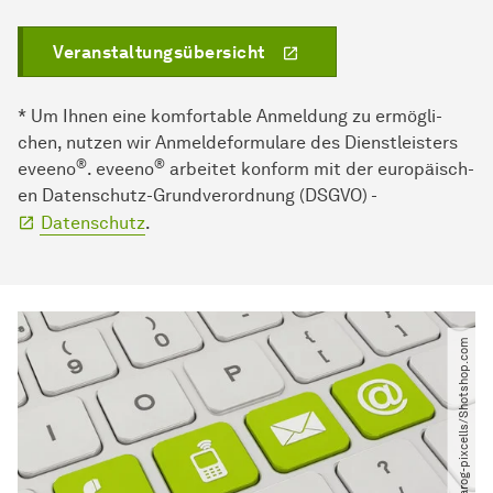
Veranstaltungsübersicht
* Um Ihnen eine komfortable An­mel­dung zu er­mög­li­
chen, nut­zen wir Anmeldeformulare des Dienstleisters
®
®
eveeno
. eveeno
arbeitet konform mit der eu­ro­pä­isch­
en Daten­schutz-Grundverordnung (DSGVO) -
Datenschutz
.
© marog-pixcells​/​Shotshop.com