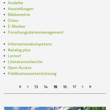
Ausleihe
Ausstellungen
Bibliometrie
Citavi
E-Medien
Forschungsdatenmanagement
Informationskompetenz
Katalog plus
Lernort
Literaturrecherche
Open Access
Publikationsunterstützung
Vorherige
Nächste
13
14
15
16
17