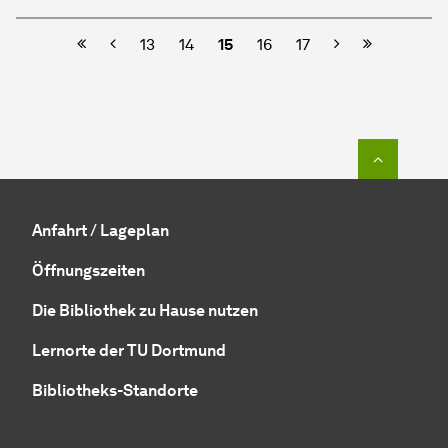
Vorherige
Nächste
13
14
15
16
17
Zum Seit
Anfahrt / Lageplan
Öffnungszeiten
Die Bibliothek zu Hause nutzen
Lernorte der TU Dortmund
Bibliotheks-Standorte