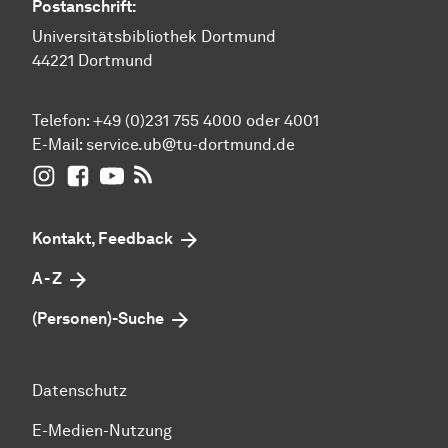
Postanschrift:
Universitätsbibliothek Dortmund
44221 Dortmund
Telefon: +49 (0)231 755 4000 oder 4001
E-Mail:
service.ub@tu-dortmund.de
UB Dortmund auf Instagram
UB Dortmund auf Facebook
UB Dortmund auf YouTube
UB Dortmund: RSS-Feed
Kontakt, Feedback
A - Z
(Personen)-Suche
Datenschutz
E-Medien-Nutzung