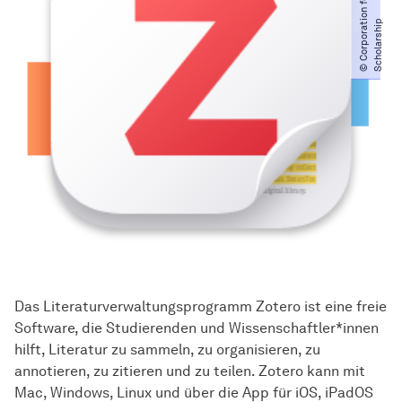
©
C
o
r
p
o
r
a
t
o
n
f
o
r
D
i
g
i
t
a
l
S
c
h
o
l
a
r
s
h
i
i
p
Das Literaturverwaltungsprogramm Zotero ist eine freie
Software, die Studierenden und Wissenschaftler*innen
hilft, Literatur zu sammeln, zu organisieren, zu
annotieren, zu zitieren und zu teilen. Zotero kann mit
Mac, Windows, Linux und über die App für iOS, iPadOS