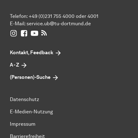
Telefon: +49 (0)231 755 4000 oder 4001
E-Mail:
service.ub@tu-dortmund.de
UB Dortmund auf Instagram
UB Dortmund auf Facebook
UB Dortmund auf YouTube
UB Dortmund: RSS-Feed
Kontakt, Feedback
A - Z
(Personen)-Suche
Datenschutz
E-Medien-Nutzung
Impressum
Barrierefreiheit