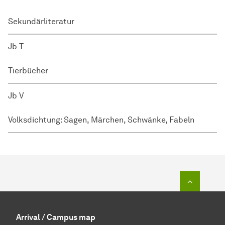
Sekundärliteratur
Jb T
Tierbücher
Jb V
Volksdichtung: Sagen, Märchen, Schwänke, Fabeln
To top o
Arrival / Campus map