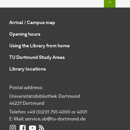
Arrival / Campus map
Opening hours
Using the Library from home
TU Dortmund Study Areas
Library locations
Postal address:
Universitätsbibliothek Dortmund
44221 Dortmund
Telefon: +49 (0)231 755 4000 or 4001
E-Mail:
service.ub@tu-dortmund.de
UB Dortmund on Instagram
UB Dortmund on Facebook
UB Dortmund on YouTube
UB Dortmund: RSS-Feed